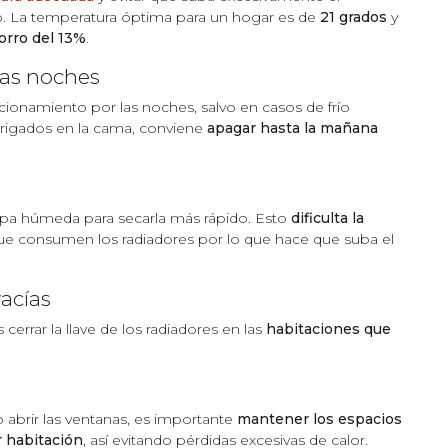
to. La temperatura óptima para un hogar es de
21 grados
y
orro del 13%
.
las noches
cionamiento por las noches, salvo en casos de frío
rigados en la cama, conviene
apagar hasta la mañana
opa húmeda para secarla más rápido. Esto
dificulta la
ue consumen los radiadores por lo que hace que suba el
vacías
errar la llave de los radiadores en las
habitaciones que
abrir las ventanas, es importante
mantener los espacios
r habitación
, así evitando pérdidas excesivas de calor.