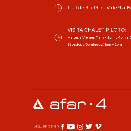
L - J de 9 a 19 h - V de 9 a 1
VISITA CHALET PILOTO:
Martes a Viernes: 11am – 2pm y 4pm a
Sábados y Domingos: 11am – 2pm
Síguenos en