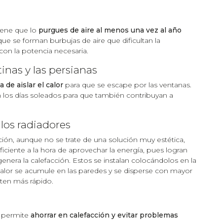
iene que lo
purgues de aire al menos una vez al año
ue se forman burbujas de aire que dificultan la
con la potencia necesaria.
inas y las persianas
 de aislar el calor
para que se escape por las ventanas.
 los días soleados para que también contribuyan a
 los radiadores
ión, aunque no se trate de una solución muy estética,
iciente a la hora de aprovechar la energía, pues logran
enera la calefacción. Estos se instalan colocándolos en la
l calor se acumule en las paredes y se disperse con mayor
enten más rápido.
e permite
ahorrar en calefacción y evitar problemas