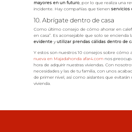
mayores en un futuro
, por lo que realiza una r
incidente. Hay compañías que tienen
servicios
10. Abrígate dentro de casa
Como último consejo de cómo ahorrar en calefa
en casa”. Es aconsejable que solo se encienda la
evidente
y
utilizar prendas cálidas dentro de 
Y estos son nuestros 10 consejos sobre cómo ah
nueva en Majadahonda afar4.com
nos preocu
hora de adquirir nuestras viviendas. Con nosotro
necesidades y las de tu familia, con unos acab
de primer nivel, así como aislantes que evitará
vivienda.