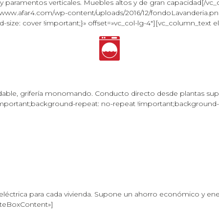
 y paramentos verticales. Muebles altos y de gran capacidad[/v
www.afar4.com/wp-content/uploads/2016/12/fondoLavanderia.png
size: cover !important;}» offset=»vc_col-lg-4″][vc_column_text
dable, grifería monomando. Conducto directo desde plantas sup
ortant;background-repeat: no-repeat !important;background-size
éctrica para cada vivienda. Supone un ahorro económico y ene
iteBoxContent»]