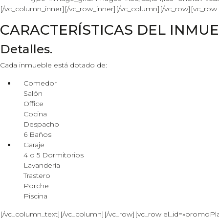
[/vc_column_inner][/vc_row_inner][/vc_column][/vc_row][vc_row
CARACTERÍSTICAS DEL INMU
Detalles.
Cada inmueble está dotado de:
Comedor
Salón
Office
Cocina
Despacho
6 Baños
Garaje
4 o 5 Dormitorios
Lavandería
Trastero
Porche
Piscina
[/vc_column_text][/vc_column][/vc_row][vc_row el_id=»promoPl