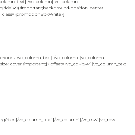
c_column_text][/vc_column][vc_column
?id=149) !important;background-position: center
 el_class=»promocionBoxWhite»]
eriores.[/vc_column_text][/vc_column][vc_column
: cover !important;}» offset=»vc_col-lg-4″][vc_column_text
rgético[/vc_column_text][/vc_column][/vc_row][vc_row