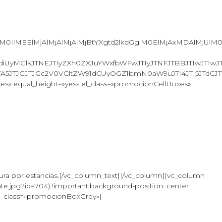
xvY2slM0IlMEElMjAlMjAlMjAlMjBtYXgtd2lkdGglM0ElMjAx
yMGlkJTNEJTIyZXh0ZXJuYWxfbWFwJTIyJTNFJTBBJTIwJTIwJTI
TA5JTJGJTJGc2V0VGltZW91dCUyOGZ1bmN0aW9uJTI4JTI5JTdC
ces» equal_height=»yes» el_class=»promocionCellBoxes»
ratura por estancias.[/vc_column_text][/vc_column][vc_column
.jpg?id=704) !important;background-position: center
 el_class=»promocionBoxGrey»]