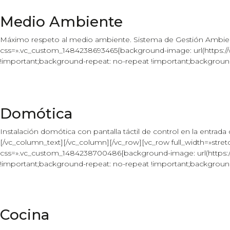
Medio Ambiente
Máximo respeto al medio ambiente. Sistema de Gestión Ambie
css=».vc_custom_1484238693465{background-image: url(https:/
!important;background-repeat: no-repeat !important;background-
Domótica
Instalación domótica con pantalla táctil de control en la entrada 
[/vc_column_text][/vc_column][/vc_row][vc_row full_width=»st
css=».vc_custom_1484238700486{background-image: url(https://
!important;background-repeat: no-repeat !important;background-
Cocina