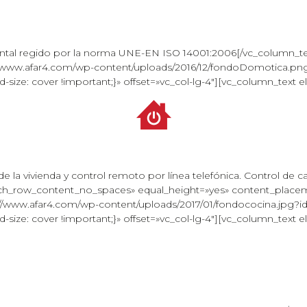
ntal regido por la norma UNE-EN ISO 14001:2006[/vc_column_t
/www.afar4.com/wp-content/uploads/2016/12/fondoDomotica.png?
size: cover !important;}» offset=»vc_col-lg-4″][vc_column_text
de la vivienda y control remoto por línea telefónica. Control de c
retch_row_content_no_spaces» equal_height=»yes» content_plac
www.afar4.com/wp-content/uploads/2017/01/fondococina.jpg?id=
size: cover !important;}» offset=»vc_col-lg-4″][vc_column_text