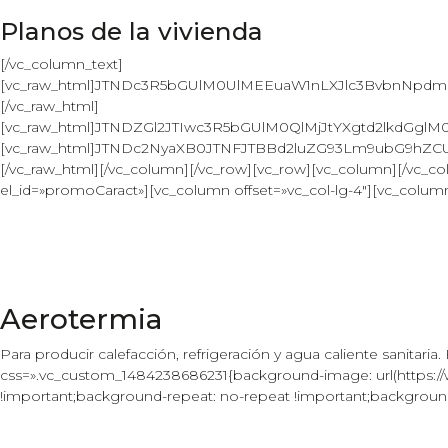
Planos de la vivienda
[/vc_column_text]
[vc_raw_html]JTNDc3R5bGUlM0UlMEEuaW1nLXJlc3BvbnNp
[/vc_raw_html]
[vc_raw_html]JTNDZGl2JTIwc3R5bGUlM0QlMjJtYXgtd2lkdGg
[vc_raw_html]JTNDc2NyaXB0JTNFJTBBd2luZG93Lm9ubG9hZC
[/vc_raw_html][/vc_column][/vc_row][vc_row][vc_column][/vc_c
el_id=»promoCaract»][vc_column offset=»vc_col-lg-4″][vc_colu
Aerotermia
Para producir calefacción, refrigeración y agua caliente sanitar
css=».vc_custom_1484238686231{background-image: url(https:/
!important;background-repeat: no-repeat !important;background-