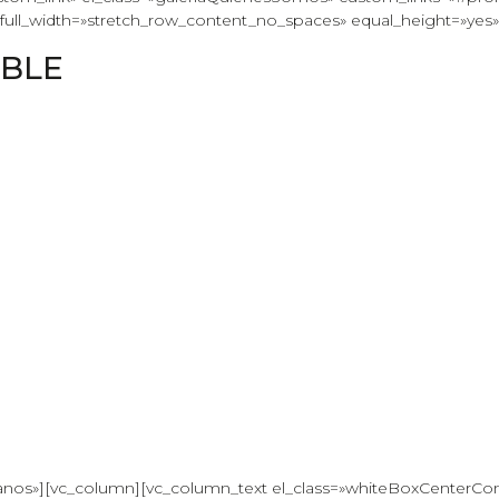
 full_width=»stretch_row_content_no_spaces» equal_height=»yes»
EBLE
anos»][vc_column][vc_column_text el_class=»whiteBoxCenterCon