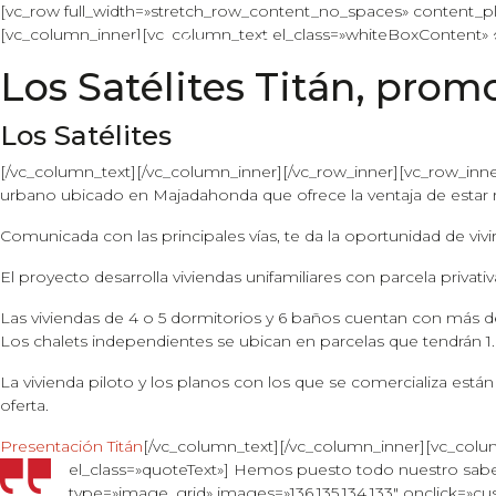
Saltar al contenido
[vc_row full_width=»stretch_row_content_no_spaces» content_pla
[vc_column_inner][vc_column_text el_class=»whiteBoxContent» 
NAVEGACIÓN PRINCIPAL
Los Satélites Titán, pro
Los Satélites
[/vc_column_text][/vc_column_inner][/vc_row_inner][vc_row_inne
urbano ubicado en Majadahonda que ofrece la ventaja de estar ro
Comunicada con las principales vías, te da la oportunidad de vivi
El proyecto desarrolla viviendas unifamiliares con parcela privativa
Las viviendas de 4 o 5 dormitorios y 6 baños cuentan con más 
Los chalets independientes se ubican en parcelas que tendrán
La vivienda piloto y los planos con los que se comercializa están
oferta.
Presentación Titán
[/vc_column_text][/vc_column_inner][vc_colu
el_class=»quoteText»]
Hemos puesto todo nuestro saber h
type=»image_grid» images=»136,135,134,133″ onclick