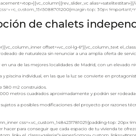
cement=»top»][vc_column][rev_slider_vc alias=»satelitestitan»]
css=».vc_custom_1545088701200{margin-top: 30px !important;ma
PROMOCIONES EN VENTA
QUIÉNES SOMOS
NOTIC
moción de chalets indepen
r][vc_column_inner offset=»vc_col-lg-6″][vc_column_text el_clas
deado de naturaleza sin renunciar a una amplia oferta de servic
r en una de las mejores localidades de Madrid, con un elevado niv
 y piscina individual, en las que la luz se convierte en protagonist
de 580 m2 construidos.
 1.000 metros cuadrados aproximadamente y podrán ser rodeada
 sujetos a posibles modificaciones del proyecto por razones técnic
mn_inner css=».vc_custom_1484231781029{padding-top: 20px !impo
acer para conseguir que cada espacio de tu vivienda te ofrezca 
=»custom_link» el_class=»galeriaQuienesSomos» custom_links=