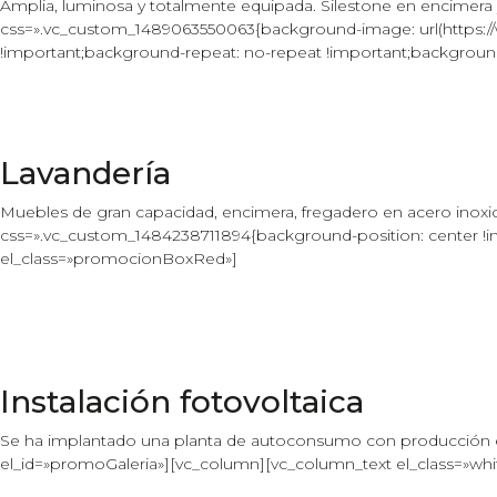
Amplia, luminosa y totalmente equipada. Silestone en encimera
css=».vc_custom_1489063550063{background-image: url(https://
!important;background-repeat: no-repeat !important;background-
Lavandería
Muebles de gran capacidad, encimera, fregadero en acero inoxi
css=».vc_custom_1484238711894{background-position: center !imp
el_class=»promocionBoxRed»]
Instalación fotovoltaica
Se ha implantado una planta de autoconsumo con producción el
el_id=»promoGaleria»][vc_column][vc_column_text el_class=»wh