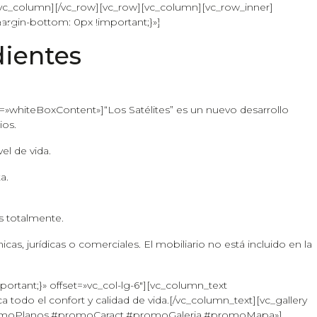
[/vc_column][/vc_row][vc_row][vc_column][vc_row_inner]
rgin-bottom: 0px !important;}»]
IAS
CONTACTO
dientes
s=»whiteBoxContent»]“Los Satélites” es un nuevo desarrollo
ios.
el de vida.
a.
s totalmente.
as, jurídicas o comerciales. El mobiliario no está incluido en la
rtant;}» offset=»vc_col-lg-6″][vc_column_text
todo el confort y calidad de vida.[/vc_column_text][vc_gallery
»#promoPlanos,#promoCaract,#promoGaleria,#promoMapa»]