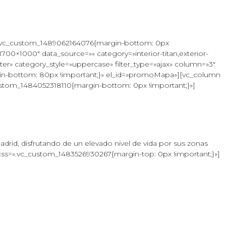
=».vc_custom_1489062164076{margin-bottom: 0px
700×1000″ data_source=»» category=»interior-titan,exterior-
nter» category_style=»uppercase» filter_type=»ajax» column=»3″
in-bottom: 80px !important;}» el_id=»promoMapa»][vc_column
ustom_1484052318110{margin-bottom: 0px !important;}»]
adrid, disfrutando de un elevado nivel de vida por sus zonas
 css=».vc_custom_1483526930267{margin-top: 0px !important;}»]