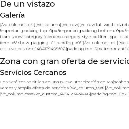
De un vistazo
Galería
[/vc_column_text][/vc_column][/vc_row][vc_row full_width=»s
!important;padding-top: 0px !important;padding-bottom: 0px !im
titan» show_category=»center» category_style=»» filter_type=»iso
item=»6″ show_pagging=»1″ padding=»0″][/vc_column_text][/vc
css=».vc_custom_1484129409590{padding-top: 0px !important;}»
Zona con gran oferta de servici
Servicios Cercanos
Los Satélites se sitúan en una nueva urbanización en Majadahonda
verdes y amplia oferta de servicios.[/vc_column_text][/vc_colu
[vc_column css=».vc_custom_1484129424748{padding-top: 0px !i