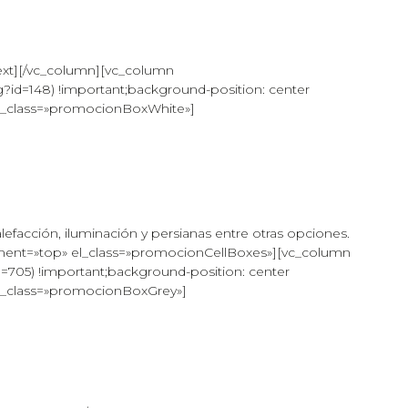
ext][/vc_column][vc_column
id=148) !important;background-position: center
 el_class=»promocionBoxWhite»]
alefacción, iluminación y persianas entre otras opciones.
ement=»top» el_class=»promocionCellBoxes»][vc_column
705) !important;background-position: center
 el_class=»promocionBoxGrey»]