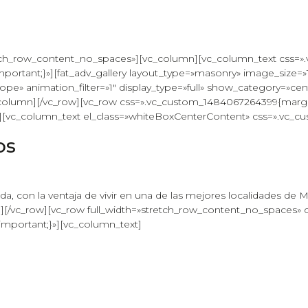
tretch_row_content_no_spaces»][vc_column][vc_column_text css
portant;}»][fat_adv_gallery layout_type=»masonry» image_size=»1
tope» animation_filter=»1″ display_type=»full» show_category=»ce
_column][/vc_row][vc_row css=».vc_custom_1484067264399{marg
][vc_column_text el_class=»whiteBoxCenterContent» css=».vc_c
os
, con la ventaja de vivir en una de las mejores localidades de M
mn][/vc_row][vc_row full_width=»stretch_row_content_no_spaces»
mportant;}»][vc_column_text]