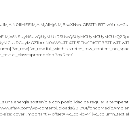
dmUlMjAlN0IlMEElMjAlMjAlMjAlMjBkaXNwbGF5JTNBJTIwYm
lM0ElMjA5NSUyNSUzQiUyMiUzRSUwQSUyMCUyMCUyMCUzQ2RpdiU
UyMCUzRCUyMGZ1bmN0aW9uJTI4JTI5JTIwJTdCJTBBJTIwJTIwJ
olumn][/vc_row][vc_row full_width=»stretch_row_content_no_spa
mn_text el_class=»promocionBoxRed»]
ia. Es una energía sostenible con posibilidad de regular la tempe
/www.afar4.com/wp-content/uploads/2017/01/fondoMedioAmbiente
size: cover !important;}» offset=»vc_col-lg-4″][vc_column_text