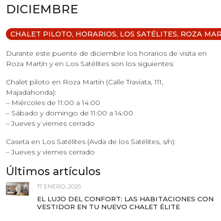
DICIEMBRE
CHALET PILOTO
,
HORARIOS
,
LOS SATÉLITES
,
ROZA MAR
Durante este puente de diciembre los horarios de visita en
Roza Martín y en Los Satélites son los siguientes:
Chalet piloto en Roza Martín (Calle Traviata, 111,
Majadahonda):
– Miércoles de 11:00 a 14:00
– Sábado y domingo de 11:00 a 14:00
– Jueves y viernes cerrado
Caseta en Los Satélites (Avda de los Satélites, s/n):
– Jueves y viernes cerrado
Últimos artículos
17 ENERO, 2025
EL LUJO DEL CONFORT: LAS HABITACIONES CON
VESTIDOR EN TU NUEVO CHALET ÉLITE